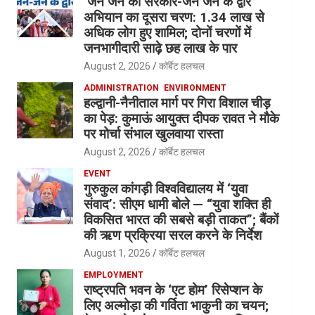
‘जन जन की सरकार-जन जन के द्वार’
अभियान का दूसरा चरण: 1.34 लाख से
अधिक लोग हुए शामिल; दोनों चरणों में
जनभागीदारी साढ़े छह लाख के पार
August 2, 2026
कॉर्बेट हलचल
ADMINISTRATION
ENVIRONMENT
हल्द्वानी-नैनीताल मार्ग पर गिरा विशाल चीड़
का पेड़: कुमाऊं आयुक्त दीपक रावत ने मौके
पर मोर्चा संभाल खुलवाया रास्ता
August 2, 2026
कॉर्बेट हलचल
EVENT
गुरुकुल कांगड़ी विश्वविद्यालय में ‘युवा
संवाद’: सीएम धामी बोले — “युवा शक्ति ही
विकसित भारत की सबसे बड़ी ताकत”; बैंकों
की ऋण प्रक्रिया सरल करने के निर्देश
August 1, 2026
कॉर्बेट हलचल
EMPLOYMENT
राष्ट्रपति भवन के ‘एट होम’ रिसेप्शन के
लिए अल्मोड़ा की गर्विता भाकुनी का चयन;