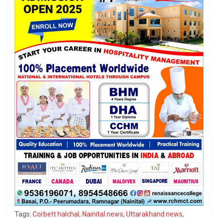
Tags:
Corbett halchal
,
Nainital news
,
Uttarakhand news
,