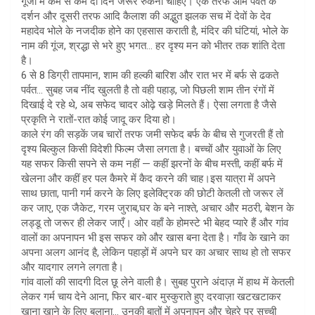
गूंजी में कम से कम दो दिन जरूर रुकना चाहिए। एक तरफ ओम पर्वत के
दर्शन और दूसरी तरफ आदि कैलाश की अद्भुत झलक सच में देवों के देव
महादेव भोले के नजदीक होने का एहसास कराती है, मंदिर की घंटियां, भोले के
नाम की गूंज, श्रद्धा से भरे हुए भगत… हर दृश्य मन को भीतर तक शांति देता
है।
6 से 8 डिग्री तापमान, शाम की हल्की बारिश और रात भर में बर्फ से ढकते
पर्वत… सुबह जब नींद खुलती है तो वही पहाड़, जो पिछली शाम तीन रंगों में
दिखाई दे रहे थे, अब सफेद चादर ओढ़े खड़े मिलते हैं। ऐसा लगता है जैसे
प्रकृति ने रातों-रात कोई जादू कर दिया हो।
काले रंग की सड़कें जब चारों तरफ जमी सफेद बर्फ के बीच से गुजरती हैं तो
दृश्य बिल्कुल किसी विदेशी फिल्म जैसा लगता है। बच्चों और युवाओं के लिए
यह सफर किसी सपने से कम नहीं — कहीं झरनों के बीच मस्ती, कहीं बर्फ में
खेलना और कहीं हर पल कैमरे में कैद करने की चाह।इस यात्रा में अपने
साथ छाता, पानी गर्म करने के लिए इलेक्ट्रिक की छोटी केतली तो जरूर लें
कर जाए, एक जैकेट, गरम जुराब,घर के बने नाश्ते, अचार और मठरी, बेशन के
लड्डू तो जरूर ही लेकर जाएँ। ओर वहाँ के होमस्टे भी बेहद प्यारे हैं और गांव
वालों का अपनापन भी इस सफर को और खास बना देता है। गाँव के खाने का
अपना अलग आनंद है, लेकिन पहाड़ों में अपने घर का अचार साथ हो तो सफर
और यादगार लगने लगता है।
गांव वालों की सादगी दिल छू लेने वाली है। सुबह पुराने अंदाज़ में हाथ में केतली
लेकर गर्म चाय देने आना, फिर बार-बार मुस्कुराते हुए दरवाज़ा खटखटाकर
खाना खाने के लिए बुलाना… उनकी बातों में अपनापन और चेहरे पर सच्ची