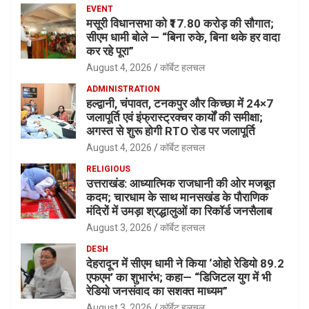
EVENT
मसूरी विधानसभा को ₹17.80 करोड़ की सौगात;
सीएम धामी बोले — “बिना रुके, बिना थके हर वादा
कर रहे पूरा”
August 4, 2026
कॉर्बेट हलचल
ADMINISTRATION
हल्द्वानी, चंपावत, टनकपुर और किच्छा में 24×7
जलापूर्ति एवं इंफ्रास्ट्रक्चर कार्यों की समीक्षा;
अगस्त से शुरू होगी RTO रोड पर जलापूर्ति
August 4, 2026
कॉर्बेट हलचल
RELIGIOUS
उत्तराखंड: आध्यात्मिक राजधानी की ओर मजबूत
कदम; चारधाम के साथ मानसखंड के पौराणिक
मंदिरों में उमड़ा श्रद्धालुओं का रिकॉर्ड जनसैलाब
August 3, 2026
कॉर्बेट हलचल
DESH
देहरादून में सीएम धामी ने किया ‘ओहो रेडियो 89.2
एफएम’ का शुभारंभ; कहा— “डिजिटल युग में भी
रेडियो जनसंवाद का सशक्त माध्यम”
August 3, 2026
कॉर्बेट हलचल