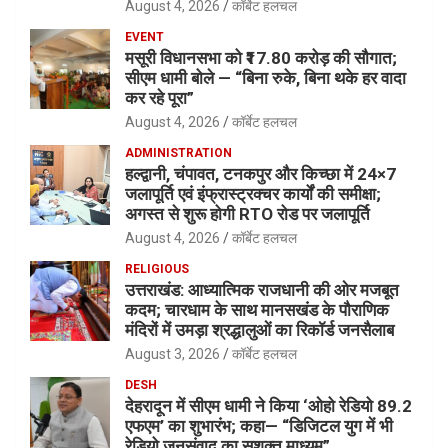
August 4, 2026
कॉर्बेट हलचल
EVENT
मसूरी विधानसभा को ₹17.80 करोड़ की सौगात;
सीएम धामी बोले — “बिना रुके, बिना थके हर वादा
कर रहे पूरा”
August 4, 2026
कॉर्बेट हलचल
ADMINISTRATION
हल्द्वानी, चंपावत, टनकपुर और किच्छा में 24×7
जलापूर्ति एवं इंफ्रास्ट्रक्चर कार्यों की समीक्षा;
अगस्त से शुरू होगी RTO रोड पर जलापूर्ति
August 4, 2026
कॉर्बेट हलचल
RELIGIOUS
उत्तराखंड: आध्यात्मिक राजधानी की ओर मजबूत
कदम; चारधाम के साथ मानसखंड के पौराणिक
मंदिरों में उमड़ा श्रद्धालुओं का रिकॉर्ड जनसैलाब
August 3, 2026
कॉर्बेट हलचल
DESH
देहरादून में सीएम धामी ने किया ‘ओहो रेडियो 89.2
एफएम’ का शुभारंभ; कहा— “डिजिटल युग में भी
रेडियो जनसंवाद का सशक्त माध्यम”