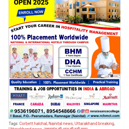
Tags:
Corbett halchal
,
Nainital news
,
Uttarakhand breaking
,