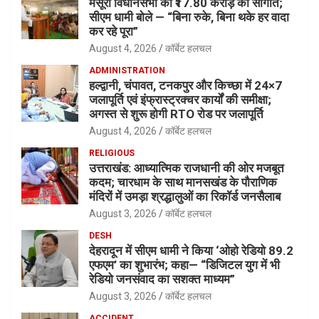
मसूरी विधानसभा को ₹17.80 करोड़ की सौगात;
सीएम धामी बोले — “बिना रुके, बिना थके हर वादा
कर रहे पूरा”
August 4, 2026
कॉर्बेट हलचल
ADMINISTRATION
हल्द्वानी, चंपावत, टनकपुर और किच्छा में 24×7
जलापूर्ति एवं इंफ्रास्ट्रक्चर कार्यों की समीक्षा;
अगस्त से शुरू होगी RTO रोड पर जलापूर्ति
August 4, 2026
कॉर्बेट हलचल
RELIGIOUS
उत्तराखंड: आध्यात्मिक राजधानी की ओर मजबूत
कदम; चारधाम के साथ मानसखंड के पौराणिक
मंदिरों में उमड़ा श्रद्धालुओं का रिकॉर्ड जनसैलाब
August 3, 2026
कॉर्बेट हलचल
DESH
देहरादून में सीएम धामी ने किया ‘ओहो रेडियो 89.2
एफएम’ का शुभारंभ; कहा— “डिजिटल युग में भी
रेडियो जनसंवाद का सशक्त माध्यम”
August 3, 2026
कॉर्बेट हलचल
ACCIDENT