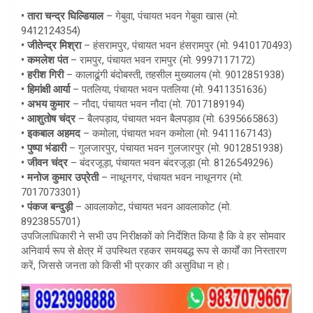
• तारा चन्द्र घिल्डियाल
– गेबुवा, पंचायत भवन गेबुवा खास (मो.
9412124354)
• जीतेन्द्र मिश्रा
– हंसरामपुर, पंचायत भवन हंसरामपुर (मो. 9410170493)
• कमलेश पंत
– रामपुर, पंचायत भवन रामपुर (मो. 9997117172)
• हरीश गिरी
– कालाढूंगी बंदोबस्ती, तहसील मुख्यालय (मो. 9012851938)
• हिमांक्षी आर्या
– पतलिया, पंचायत भवन पतलिया (मो. 9411351636)
• अभय कुमार
– नौदा, पंचायत भवन नौदा (मो. 7017189194)
• आशुतोष चंद्र
– बैलपड़ाव, पंचायत भवन बैलपड़ाव (मो. 6395665863)
• इकबाल अहमद
– कमोला, पंचायत भवन कमोला (मो. 9411167143)
• पुष्पा भंडारी
– गुलजारपुर, पंचायत भवन गुलजारपुर (मो. 9012851938)
• जीवन चंद्र
– बंदरजूड़ा, पंचायत भवन बंदरजूड़ा (मो. 8126549296)
• मनोज कुमार उप्रेती
– नाथूनगर, पंचायत भवन नाथूनगर (मो.
7017073301)
• पंकज बन्दुड़ी
– आवलाकोट, पंचायत भवन आवलाकोट (मो.
8923855701)
उपजिलाधिकारी ने सभी उप निरीक्षकों को निर्देशित किया है कि वे हर सोमवार
अनिवार्य रूप से क्षेत्र में उपस्थित रहकर समयबद्ध रूप से कार्यों का निस्तारण
करें, जिससे जनता को किसी भी प्रकार की असुविधा न हो।