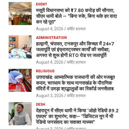
EVENT
मसूरी विधानसभा को ₹17.80 करोड़ की सौगात;
सीएम धामी बोले — “बिना रुके, बिना थके हर वादा
कर रहे पूरा”
August 4, 2026
कॉर्बेट हलचल
ADMINISTRATION
हल्द्वानी, चंपावत, टनकपुर और किच्छा में 24×7
जलापूर्ति एवं इंफ्रास्ट्रक्चर कार्यों की समीक्षा;
अगस्त से शुरू होगी RTO रोड पर जलापूर्ति
August 4, 2026
कॉर्बेट हलचल
RELIGIOUS
उत्तराखंड: आध्यात्मिक राजधानी की ओर मजबूत
कदम; चारधाम के साथ मानसखंड के पौराणिक
मंदिरों में उमड़ा श्रद्धालुओं का रिकॉर्ड जनसैलाब
August 3, 2026
कॉर्बेट हलचल
DESH
देहरादून में सीएम धामी ने किया ‘ओहो रेडियो 89.2
एफएम’ का शुभारंभ; कहा— “डिजिटल युग में भी
रेडियो जनसंवाद का सशक्त माध्यम”
August 3, 2026
कॉर्बेट हलचल