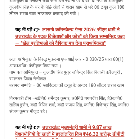
अभियुक्त के मसकन तथा सम्भावित स्थानों पर दबिश दी गयी तो अभियुक्त
कुलदीप सिंह के घर के पीछे खेतों से शराब खाम से भरे 06 टयूब कुल 180
लीटर शराब खाम नाजायज बरामद की गयी ।
यह भी पढ़ें 👉
लासगो कॉमनवेल्थ गेम्स 2026: सीएम धामी ने
उत्तराखंड के पदक विजेताओं और कोचों को किया सम्मानित; कहा
— "खेल प्रतिभाओं को वैश्विक मंच देना प्राथमिकता"
अतः अभियुक्त के विरुद्ध मुकदमा एफ आई आर नं0 330/25 धारा 60(1)
आब0अधि0 पंजीकृत किया गया ।
नाम पता अभियुक्त – कुलदीप सिंह पुत्र जोगेन्द्र सिंह निवासी करैलपुरी ,
रामनगर जिला नैनीताल
बरामद सम्पत्ति – 06 प्लास्टिक की टयूब के अन्दर 180 लीटर शराब खाम
गिरफ्तारी टीम –उ0नि0 धर्मेन्द्र कुमार, उ0नि0 गगनदीप सिंह, हे0कानि0
तालिब हुसैन, का0 विपिन शर्मा, का0 संजय सिंह, कानि0 विजेन्द्र सिंह, कानि0
संजय कुमार मौजूद रहे।
यह भी पढ़ें 👉
उत्तराखंड: मुख्यमंत्री धामी ने 9.87 लाख
पेंशनभोगियों के खातों में हस्तांतरित किए ₹146.32 करोड़; डीबीटी