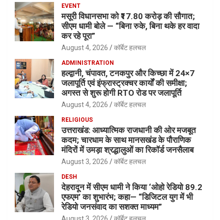
EVENT
मसूरी विधानसभा को ₹17.80 करोड़ की सौगात;
सीएम धामी बोले — “बिना रुके, बिना थके हर वादा
कर रहे पूरा”
August 4, 2026
कॉर्बेट हलचल
ADMINISTRATION
हल्द्वानी, चंपावत, टनकपुर और किच्छा में 24×7
जलापूर्ति एवं इंफ्रास्ट्रक्चर कार्यों की समीक्षा;
अगस्त से शुरू होगी RTO रोड पर जलापूर्ति
August 4, 2026
कॉर्बेट हलचल
RELIGIOUS
उत्तराखंड: आध्यात्मिक राजधानी की ओर मजबूत
कदम; चारधाम के साथ मानसखंड के पौराणिक
मंदिरों में उमड़ा श्रद्धालुओं का रिकॉर्ड जनसैलाब
August 3, 2026
कॉर्बेट हलचल
DESH
देहरादून में सीएम धामी ने किया ‘ओहो रेडियो 89.2
एफएम’ का शुभारंभ; कहा— “डिजिटल युग में भी
रेडियो जनसंवाद का सशक्त माध्यम”
August 3, 2026
कॉर्बेट हलचल