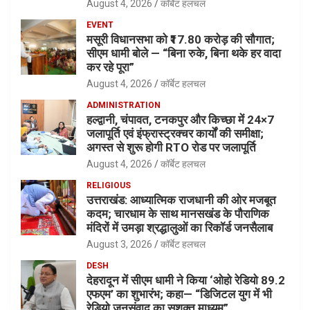
August 4, 2026
कॉर्बेट हलचल
EVENT
मसूरी विधानसभा को ₹17.80 करोड़ की सौगात;
सीएम धामी बोले — “बिना रुके, बिना थके हर वादा
कर रहे पूरा”
August 4, 2026
कॉर्बेट हलचल
ADMINISTRATION
हल्द्वानी, चंपावत, टनकपुर और किच्छा में 24×7
जलापूर्ति एवं इंफ्रास्ट्रक्चर कार्यों की समीक्षा;
अगस्त से शुरू होगी RTO रोड पर जलापूर्ति
August 4, 2026
कॉर्बेट हलचल
RELIGIOUS
उत्तराखंड: आध्यात्मिक राजधानी की ओर मजबूत
कदम; चारधाम के साथ मानसखंड के पौराणिक
मंदिरों में उमड़ा श्रद्धालुओं का रिकॉर्ड जनसैलाब
August 3, 2026
कॉर्बेट हलचल
DESH
देहरादून में सीएम धामी ने किया ‘ओहो रेडियो 89.2
एफएम’ का शुभारंभ; कहा— “डिजिटल युग में भी
रेडियो जनसंवाद का सशक्त माध्यम”