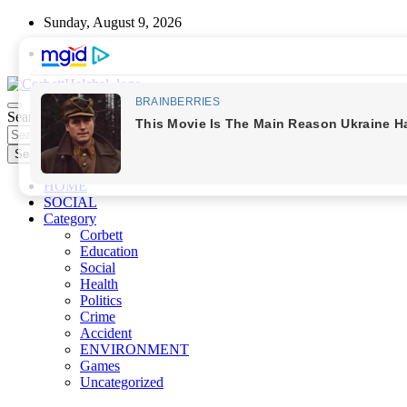
Skip
Sunday, August 9, 2026
to
content
Search
Corbett Halchal (कॉर्बेट हलचल)
Search
HOME
SOCIAL
Category
Corbett
Education
Social
Health
Politics
Crime
Accident
ENVIRONMENT
Games
Uncategorized