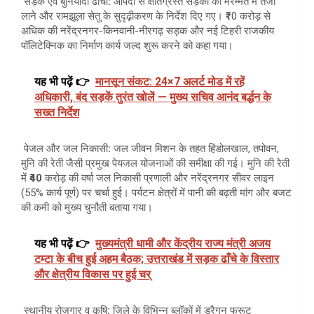
सड़क
एवं
बुनियादी
ढांचा
:
आपदा से क्षतिग्रस्त सड़कों की मरम्मत में तेजी
लाने और रामझूला
सेतु के सुदृढ़ीकरण के निर्देश दिए गए। ₹10 करोड़ से
अधिक की नरेंद्रनगर-किनवानी-नीरगढ़ सड़क और नई टिहरी राजकीय
पॉलिटेक्निक का निर्माण कार्य जल्द शुरू करने को कहा गया।
यह भी पढ़ें 👉
मानसून संकट: 24×7 अलर्ट मोड में रहें
अधिकारी, बंद सड़कें तुरंत खोलें — मुख्य सचिव आनंद बर्द्धन के
सख्त निर्देश
पेजल
और
जल
निकासी
:
जल जीवन मिशन के तहत हिंडोलखाल, तपोवन,
मुनि की रेती जैसी प्रमुख पेयजल योजनाओं की समीक्षा की गई। मुनि की रेती
में ₹
40
करोड़
की
वर्षा
जल
निकासी
प्रणाली और नरेंद्रनगर सीवर लाइन
(55% कार्य पूर्ण) पर चर्चा हुई। पर्यटन क्षेत्रों में पानी की बढ़ती मांग और बजट
की कमी को मुख्य चुनौती बताया गया।
यह भी पढ़ें 👉
मुख्यमंत्री धामी और केंद्रीय राज्य मंत्री अजय
टम्टा के बीच हुई अहम बैठक; उत्तराखंड में सड़क ढाँचे के विस्तार
और क्षेत्रीय विकास पर हुई चर्
स्थानीय
रोजगार
व
कृषि
:
जिले के विभिन्न ब्लॉकों में ड्रैगन फ्रूट