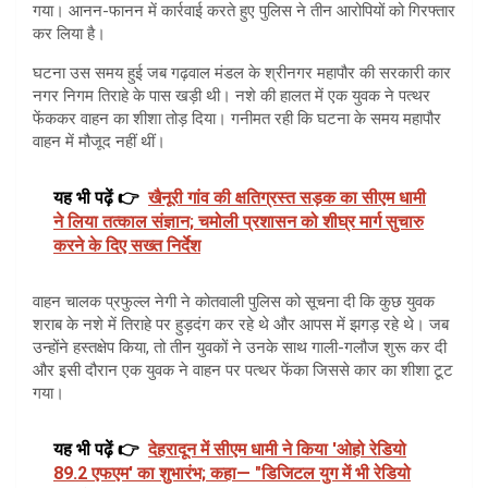
गया। आनन-फानन में कार्रवाई करते हुए पुलिस ने तीन आरोपियों को गिरफ्तार
कर लिया है।
घटना उस समय हुई जब गढ़वाल मंडल के श्रीनगर महापौर की सरकारी कार
नगर निगम तिराहे के पास खड़ी थी। नशे की हालत में एक युवक ने पत्थर
फेंककर वाहन का शीशा तोड़ दिया। गनीमत रही कि घटना के समय महापौर
वाहन में मौजूद नहीं थीं।
यह भी पढ़ें 👉
खैनूरी गांव की क्षतिग्रस्त सड़क का सीएम धामी
ने लिया तत्काल संज्ञान; चमोली प्रशासन को शीघ्र मार्ग सुचारु
करने के दिए सख्त निर्देश
वाहन चालक प्रफुल्ल नेगी ने कोतवाली पुलिस को सूचना दी कि कुछ युवक
शराब के नशे में तिराहे पर हुड़दंग कर रहे थे और आपस में झगड़ रहे थे। जब
उन्होंने हस्तक्षेप किया, तो तीन युवकों ने उनके साथ गाली-गलौज शुरू कर दी
और इसी दौरान एक युवक ने वाहन पर पत्थर फेंका जिससे कार का शीशा टूट
गया।
यह भी पढ़ें 👉
देहरादून में सीएम धामी ने किया 'ओहो रेडियो
89.2 एफएम' का शुभारंभ; कहा— "डिजिटल युग में भी रेडियो