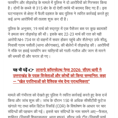
फायरिंग और तोड़फोड़ के मामले में पुलिस ने दो आरोपियों को गिरफ्तार किया
है। दोनों के कब्जे से 315 बोर के दो देशी तमंचे भी बरामद किए गए हैं। इस
घटनाक्रम से क्षेत्र में फैली दहशत के बाद पुलिस ने त्वरित कार्रवाई करते हुए
कई अन्य आरोपियों की तलाश शुरू कर दी है।
पुलिस के अनुसार, 19 मार्च को रुद्रपुर में एक पैसेंजर बस पर कुछ बदमाशों
ने हमला कर तोड़फोड़ की थी। इसके बाद 22-23 मार्च की रात को यही
आरोपी NH-734 पर दो वाहनों में सवार होकर पहुंचे और शैलेन्द्र उर्फ शीलू,
निवासी ग्राम पसौली (थाना औरंगाबाद), की बोलेरो में तोड़फोड़ की। आरोपियों
ने मौके पर हवाई फायरिंग कर यात्रियों को गाली-गलौज और जान से मारने
की धमकी दी और फरार हो गए।
यह भी पढ़ें 👉
लासगो कॉमनवेल्थ गेम्स 2026: सीएम धामी ने
उत्तराखंड के पदक विजेताओं और कोचों को किया सम्मानित; कहा
— "खेल प्रतिभाओं को वैश्विक मंच देना प्राथमिकता"
मामले की गंभीरता को देखते हुए पुलिस ने त्वरित कार्रवाई करते हुए केस दर्ज
किया और जांच शुरू की। जांच के दौरान 150 से अधिक सीसीटीवी फुटेज
खंगाले गए तथा कॉल डिटेल रिकॉर्ड (CDR) के विश्लेषण के आधार पर चार
संदिग्धों की पहचान की गई। इससे चार संदिग्धों के नाम सामने आए—फैसल,
शाहिनूर (निवासी शिवदयालपुर, थाना हापुड़), सौरभ उर्फ टीनू (निवासी पतई