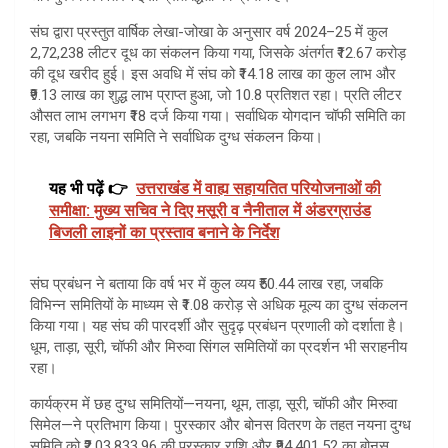
संघ द्वारा प्रस्तुत वार्षिक लेखा-जोखा के अनुसार वर्ष 2024–25 में कुल
2,72,238 लीटर दूध का संकलन किया गया, जिसके अंतर्गत ₹12.67 करोड़
की दूध खरीद हुई। इस अवधि में संघ को ₹14.18 लाख का कुल लाभ और
₹9.13 लाख का शुद्ध लाभ प्राप्त हुआ, जो 10.8 प्रतिशत रहा। प्रति लीटर
औसत लाभ लगभग ₹18 दर्ज किया गया। सर्वाधिक योगदान चॉफी समिति का
रहा, जबकि नयना समिति ने सर्वाधिक दुग्ध संकलन किया।
यह भी पढ़ें 👉
उत्तराखंड में वाह्य सहायतित परियोजनाओं की
समीक्षा: मुख्य सचिव ने दिए मसूरी व नैनीताल में अंडरग्राउंड
बिजली लाइनों का प्रस्ताव बनाने के निर्देश
संघ प्रबंधन ने बताया कि वर्ष भर में कुल व्यय ₹50.44 लाख रहा, जबकि
विभिन्न समितियों के माध्यम से ₹1.08 करोड़ से अधिक मूल्य का दुग्ध संकलन
किया गया। यह संघ की पारदर्शी और सुदृढ़ प्रबंधन प्रणाली को दर्शाता है।
धूम, ताड़ा, सूरी, चॉफी और मिरुवा सिंगल समितियों का प्रदर्शन भी सराहनीय
रहा।
कार्यक्रम में छह दुग्ध समितियों—नयना, थूम, ताड़ा, सूरी, चॉफी और मिरुवा
सिमेल—ने प्रतिभाग किया। पुरस्कार और बोनस वितरण के तहत नयना दुग्ध
समिति को ₹2,03,833.96 की पुरस्कार राशि और ₹94,401.52 का बोनस,