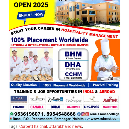
Tags:
Corbett halchal
,
Uttarakhand news
,