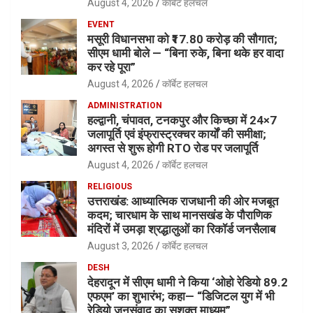
August 4, 2026
कॉर्बेट हलचल
EVENT
मसूरी विधानसभा को ₹17.80 करोड़ की सौगात;
सीएम धामी बोले — “बिना रुके, बिना थके हर वादा
कर रहे पूरा”
August 4, 2026
कॉर्बेट हलचल
ADMINISTRATION
हल्द्वानी, चंपावत, टनकपुर और किच्छा में 24×7
जलापूर्ति एवं इंफ्रास्ट्रक्चर कार्यों की समीक्षा;
अगस्त से शुरू होगी RTO रोड पर जलापूर्ति
August 4, 2026
कॉर्बेट हलचल
RELIGIOUS
उत्तराखंड: आध्यात्मिक राजधानी की ओर मजबूत
कदम; चारधाम के साथ मानसखंड के पौराणिक
मंदिरों में उमड़ा श्रद्धालुओं का रिकॉर्ड जनसैलाब
August 3, 2026
कॉर्बेट हलचल
DESH
देहरादून में सीएम धामी ने किया ‘ओहो रेडियो 89.2
एफएम’ का शुभारंभ; कहा— “डिजिटल युग में भी
रेडियो जनसंवाद का सशक्त माध्यम”