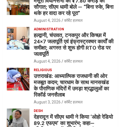
मसूरी विधानसभा को ₹17.80 करोड़ की
सौगात; सीएम धामी बोले — “बिना रुके, बिना
थके हर वादा कर रहे पूरा”
August 4, 2026
कॉर्बेट हलचल
ADMINISTRATION
हल्द्वानी, चंपावत, टनकपुर और किच्छा में
24×7 जलापूर्ति एवं इंफ्रास्ट्रक्चर कार्यों की
समीक्षा; अगस्त से शुरू होगी RTO रोड पर
जलापूर्ति
August 4, 2026
कॉर्बेट हलचल
RELIGIOUS
उत्तराखंड: आध्यात्मिक राजधानी की ओर
मजबूत कदम; चारधाम के साथ मानसखंड
के पौराणिक मंदिरों में उमड़ा श्रद्धालुओं का
रिकॉर्ड जनसैलाब
August 3, 2026
कॉर्बेट हलचल
DESH
देहरादून में सीएम धामी ने किया ‘ओहो रेडियो
89.2 एफएम’ का शुभारंभ; कहा—