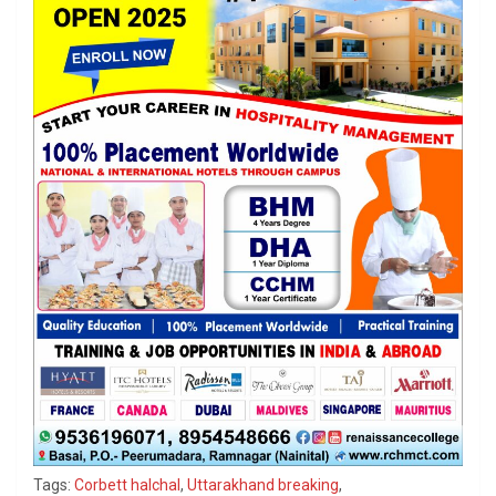
Tags:
Corbett halchal
,
Uttarakhand breaking
,