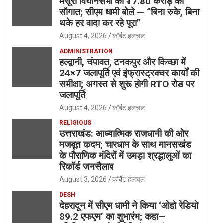
मसूरी विधानसभा को ₹17.80 करोड़ की
सौगात; सीएम धामी बोले — “बिना रुके, बिना
थके हर वादा कर रहे पूरा”
August 4, 2026
कॉर्बेट हलचल
ADMINISTRATION
हल्द्वानी, चंपावत, टनकपुर और किच्छा में
24×7 जलापूर्ति एवं इंफ्रास्ट्रक्चर कार्यों की
समीक्षा; अगस्त से शुरू होगी RTO रोड पर
जलापूर्ति
August 4, 2026
कॉर्बेट हलचल
RELIGIOUS
उत्तराखंड: आध्यात्मिक राजधानी की ओर
मजबूत कदम; चारधाम के साथ मानसखंड
के पौराणिक मंदिरों में उमड़ा श्रद्धालुओं का
रिकॉर्ड जनसैलाब
August 3, 2026
कॉर्बेट हलचल
DESH
देहरादून में सीएम धामी ने किया ‘ओहो रेडियो
89.2 एफएम’ का शुभारंभ; कहा—