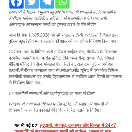
एसएसपी नैनीताल ने पुलिस बहुउद्देशीय भवन की शाखाओं का किया वार्षिक
निरीक्षण, पब्लिक ओरिएंटेड सर्विसेज को प्राथमिकता देने तथा सभी
ऑनलाइन/ऑफलाइन कार्यों को दुरुस्त करने के दिए निर्देश
आज दिनांक
11.05.2026
को
डॉ. मंजूनाथ टीसी, एसएसपी नैनीताल
द्वारा
पुलिस बहुउद्देशीय भवन हल्द्वानी की शाखाओं का वार्षिक निरीक्षण किया गया।
उपरोक्त भवन के विभिन्न तलों में स्थित साईबर सेल, डीसीआरबी, शिकायत
प्रकोष्ठ, फाइनेंशियल फ्रॉड यूनिट, टेक्निकल सैल, सूचना सैल, सोशल
मीडिया मॉनिटरिंग सैल, मोबाइल ऐप, सिटी कंट्रोल रूम, पुलिस अधीक्षक
हल्द्वानी/नैनीताल कार्यालय तथा सी0सी0टी0वी0 यूनिट में प्रचलित विभिन्न
तकनीकी संसाधनों एवं उनके क्रियान्वयन से संबंधित अहम विषयों का गहनता
से निरीक्षण किया गया।
👉
तकनीकी संसाधनों और कार्यप्रणाली का गहन निरीक्षण
▫️
साइबर सेल एवं फाइनेंशियल फ्रॉड यूनिट:
ऑनलाइन धोखाधड़ी की
शिकायतों पर त्वरित कार्रवाई और रिकवरी रेट बढ़ाने के निर्देश।
यह भी पढ़ें 👉
हल्द्वानी, चंपावत, टनकपुर और किच्छा में 24×7
जलापूर्ति एवं इंफ्रास्ट्रक्चर कार्यों की समीक्षा; अगस्त से शुरू