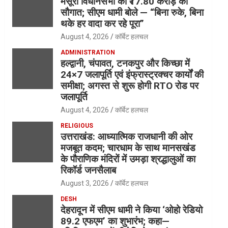
मसूरी विधानसभा को ₹17.80 करोड़ की
सौगात; सीएम धामी बोले — “बिना रुके, बिना
थके हर वादा कर रहे पूरा”
August 4, 2026
कॉर्बेट हलचल
ADMINISTRATION
हल्द्वानी, चंपावत, टनकपुर और किच्छा में
24×7 जलापूर्ति एवं इंफ्रास्ट्रक्चर कार्यों की
समीक्षा; अगस्त से शुरू होगी RTO रोड पर
जलापूर्ति
August 4, 2026
कॉर्बेट हलचल
RELIGIOUS
उत्तराखंड: आध्यात्मिक राजधानी की ओर
मजबूत कदम; चारधाम के साथ मानसखंड
के पौराणिक मंदिरों में उमड़ा श्रद्धालुओं का
रिकॉर्ड जनसैलाब
August 3, 2026
कॉर्बेट हलचल
DESH
देहरादून में सीएम धामी ने किया ‘ओहो रेडियो
89.2 एफएम’ का शुभारंभ; कहा—