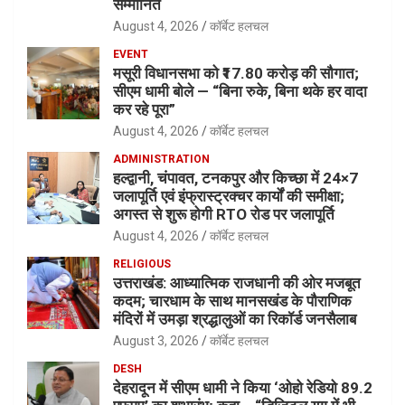
सम्मानित
August 4, 2026
कॉर्बेट हलचल
EVENT
मसूरी विधानसभा को ₹17.80 करोड़ की सौगात;
सीएम धामी बोले — “बिना रुके, बिना थके हर वादा
कर रहे पूरा”
August 4, 2026
कॉर्बेट हलचल
ADMINISTRATION
हल्द्वानी, चंपावत, टनकपुर और किच्छा में 24×7
जलापूर्ति एवं इंफ्रास्ट्रक्चर कार्यों की समीक्षा;
अगस्त से शुरू होगी RTO रोड पर जलापूर्ति
August 4, 2026
कॉर्बेट हलचल
RELIGIOUS
उत्तराखंड: आध्यात्मिक राजधानी की ओर मजबूत
कदम; चारधाम के साथ मानसखंड के पौराणिक
मंदिरों में उमड़ा श्रद्धालुओं का रिकॉर्ड जनसैलाब
August 3, 2026
कॉर्बेट हलचल
DESH
देहरादून में सीएम धामी ने किया ‘ओहो रेडियो 89.2