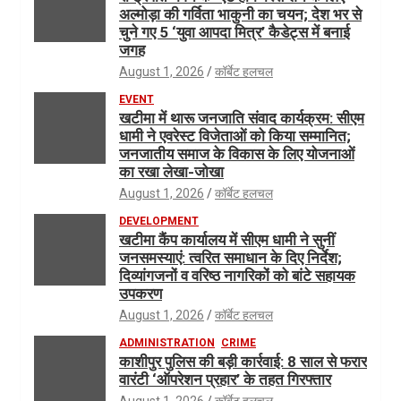
अल्मोड़ा की गर्विता भाकुनी का चयन; देश भर से
चुने गए 5 ‘युवा आपदा मित्र’ कैडेट्स में बनाई
जगह
August 1, 2026
कॉर्बेट हलचल
EVENT
खटीमा में थारू जनजाति संवाद कार्यक्रम: सीएम
धामी ने एवरेस्ट विजेताओं को किया सम्मानित;
जनजातीय समाज के विकास के लिए योजनाओं
का रखा लेखा-जोखा
August 1, 2026
कॉर्बेट हलचल
DEVELOPMENT
खटीमा कैंप कार्यालय में सीएम धामी ने सुनीं
जनसमस्याएं: त्वरित समाधान के दिए निर्देश;
दिव्यांगजनों व वरिष्ठ नागरिकों को बांटे सहायक
उपकरण
August 1, 2026
कॉर्बेट हलचल
ADMINISTRATION
CRIME
काशीपुर पुलिस की बड़ी कार्रवाई: 8 साल से फरार
वारंटी ‘ऑपरेशन प्रहार’ के तहत गिरफ्तार