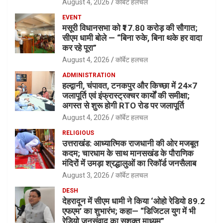
August 4, 2026
कॉर्बेट हलचल
EVENT
मसूरी विधानसभा को ₹17.80 करोड़ की सौगात;
सीएम धामी बोले — “बिना रुके, बिना थके हर वादा
कर रहे पूरा”
August 4, 2026
कॉर्बेट हलचल
ADMINISTRATION
हल्द्वानी, चंपावत, टनकपुर और किच्छा में 24×7
जलापूर्ति एवं इंफ्रास्ट्रक्चर कार्यों की समीक्षा;
अगस्त से शुरू होगी RTO रोड पर जलापूर्ति
August 4, 2026
कॉर्बेट हलचल
RELIGIOUS
उत्तराखंड: आध्यात्मिक राजधानी की ओर मजबूत
कदम; चारधाम के साथ मानसखंड के पौराणिक
मंदिरों में उमड़ा श्रद्धालुओं का रिकॉर्ड जनसैलाब
August 3, 2026
कॉर्बेट हलचल
DESH
देहरादून में सीएम धामी ने किया ‘ओहो रेडियो 89.2
एफएम’ का शुभारंभ; कहा— “डिजिटल युग में भी
रेडियो जनसंवाद का सशक्त माध्यम”