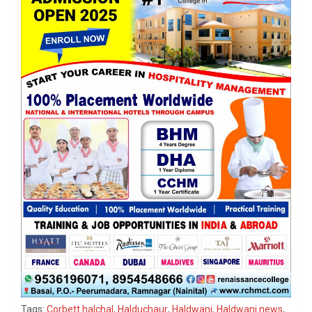
Tags:
Corbett halchal
,
Halduchaur
,
Haldwani
,
Haldwani news
,