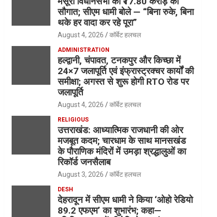
मसूरी विधानसभा को ₹17.80 करोड़ की
सौगात; सीएम धामी बोले — “बिना रुके, बिना
थके हर वादा कर रहे पूरा”
August 4, 2026
कॉर्बेट हलचल
ADMINISTRATION
हल्द्वानी, चंपावत, टनकपुर और किच्छा में
24×7 जलापूर्ति एवं इंफ्रास्ट्रक्चर कार्यों की
समीक्षा; अगस्त से शुरू होगी RTO रोड पर
जलापूर्ति
August 4, 2026
कॉर्बेट हलचल
RELIGIOUS
उत्तराखंड: आध्यात्मिक राजधानी की ओर
मजबूत कदम; चारधाम के साथ मानसखंड
के पौराणिक मंदिरों में उमड़ा श्रद्धालुओं का
रिकॉर्ड जनसैलाब
August 3, 2026
कॉर्बेट हलचल
DESH
देहरादून में सीएम धामी ने किया ‘ओहो रेडियो
89.2 एफएम’ का शुभारंभ; कहा—