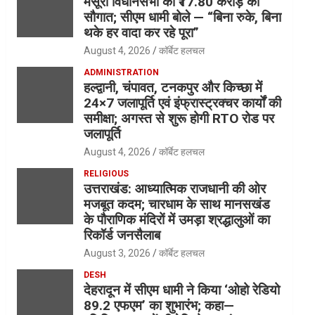
मसूरी विधानसभा को ₹17.80 करोड़ की
सौगात; सीएम धामी बोले — “बिना रुके, बिना
थके हर वादा कर रहे पूरा”
August 4, 2026
कॉर्बेट हलचल
ADMINISTRATION
हल्द्वानी, चंपावत, टनकपुर और किच्छा में
24×7 जलापूर्ति एवं इंफ्रास्ट्रक्चर कार्यों की
समीक्षा; अगस्त से शुरू होगी RTO रोड पर
जलापूर्ति
August 4, 2026
कॉर्बेट हलचल
RELIGIOUS
उत्तराखंड: आध्यात्मिक राजधानी की ओर
मजबूत कदम; चारधाम के साथ मानसखंड
के पौराणिक मंदिरों में उमड़ा श्रद्धालुओं का
रिकॉर्ड जनसैलाब
August 3, 2026
कॉर्बेट हलचल
DESH
देहरादून में सीएम धामी ने किया ‘ओहो रेडियो
89.2 एफएम’ का शुभारंभ; कहा—