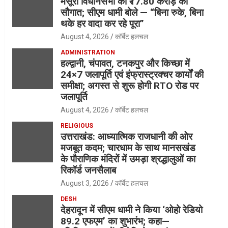
मसूरी विधानसभा को ₹17.80 करोड़ की
सौगात; सीएम धामी बोले — “बिना रुके, बिना
थके हर वादा कर रहे पूरा”
August 4, 2026
कॉर्बेट हलचल
ADMINISTRATION
हल्द्वानी, चंपावत, टनकपुर और किच्छा में
24×7 जलापूर्ति एवं इंफ्रास्ट्रक्चर कार्यों की
समीक्षा; अगस्त से शुरू होगी RTO रोड पर
जलापूर्ति
August 4, 2026
कॉर्बेट हलचल
RELIGIOUS
उत्तराखंड: आध्यात्मिक राजधानी की ओर
मजबूत कदम; चारधाम के साथ मानसखंड
के पौराणिक मंदिरों में उमड़ा श्रद्धालुओं का
रिकॉर्ड जनसैलाब
August 3, 2026
कॉर्बेट हलचल
DESH
देहरादून में सीएम धामी ने किया ‘ओहो रेडियो
89.2 एफएम’ का शुभारंभ; कहा—