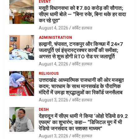
EVENT
मसूरी विधानसभा को ₹17.80 करोड़ की सौगात;
सीएम धामी बोले — “बिना रुके, बिना थके हर वादा
कर रहे पूरा”
August 4, 2026
कॉर्बेट हलचल
ADMINISTRATION
हल्द्वानी, चंपावत, टनकपुर और किच्छा में 24×7
जलापूर्ति एवं इंफ्रास्ट्रक्चर कार्यों की समीक्षा;
अगस्त से शुरू होगी RTO रोड पर जलापूर्ति
August 4, 2026
कॉर्बेट हलचल
RELIGIOUS
उत्तराखंड: आध्यात्मिक राजधानी की ओर मजबूत
कदम; चारधाम के साथ मानसखंड के पौराणिक
मंदिरों में उमड़ा श्रद्धालुओं का रिकॉर्ड जनसैलाब
August 3, 2026
कॉर्बेट हलचल
DESH
देहरादून में सीएम धामी ने किया ‘ओहो रेडियो 89.2
एफएम’ का शुभारंभ; कहा— “डिजिटल युग में भी
रेडियो जनसंवाद का सशक्त माध्यम”
August 3, 2026
कॉर्बेट हलचल