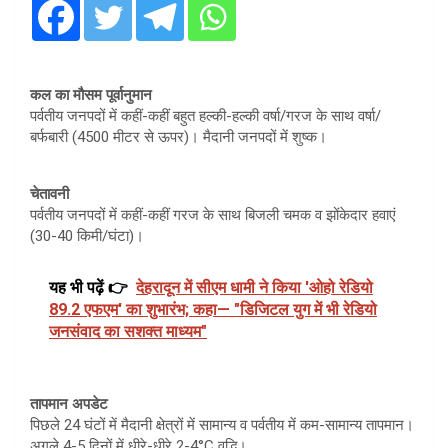
कल का मौसम पूर्वानुमान
पर्वतीय जनपदों में कहीं-कहीं बहुत हल्की-हल्की वर्षा/गरज के साथ वर्षा/
बर्फबारी (4500 मीटर से ऊपर)। मैदानी जनपदों में शुष्क।
चेतावनी
पर्वतीय जनपदों में कहीं-कहीं गरज के साथ बिजली चमक व झोंकेदार हवाएं
(30-40 किमी/घंटा)।
यह भी पढ़ें 👉
देहरादून में सीएम धामी ने किया 'ओहो रेडियो
89.2 एफएम' का शुभारंभ; कहा— "डिजिटल युग में भी रेडियो
जनसंवाद का सशक्त माध्यम"
तापमान अपडेट
पिछले 24 घंटों में मैदानी क्षेत्रों में सामान्य व पर्वतीय में कम-सामान्य तापमान।
अगले 4-5 दिनों में धीरे-धीरे 2-4°C वृद्धि।