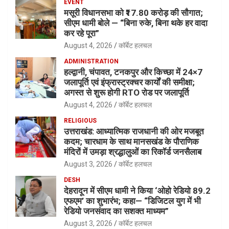
EVENT
मसूरी विधानसभा को ₹17.80 करोड़ की सौगात;
सीएम धामी बोले — “बिना रुके, बिना थके हर वादा
कर रहे पूरा”
August 4, 2026
कॉर्बेट हलचल
ADMINISTRATION
हल्द्वानी, चंपावत, टनकपुर और किच्छा में 24×7
जलापूर्ति एवं इंफ्रास्ट्रक्चर कार्यों की समीक्षा;
अगस्त से शुरू होगी RTO रोड पर जलापूर्ति
August 4, 2026
कॉर्बेट हलचल
RELIGIOUS
उत्तराखंड: आध्यात्मिक राजधानी की ओर मजबूत
कदम; चारधाम के साथ मानसखंड के पौराणिक
मंदिरों में उमड़ा श्रद्धालुओं का रिकॉर्ड जनसैलाब
August 3, 2026
कॉर्बेट हलचल
DESH
देहरादून में सीएम धामी ने किया ‘ओहो रेडियो 89.2
एफएम’ का शुभारंभ; कहा— “डिजिटल युग में भी
रेडियो जनसंवाद का सशक्त माध्यम”
August 3, 2026
कॉर्बेट हलचल