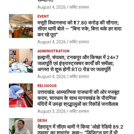
सम्मानित
August 4, 2026
कॉर्बेट हलचल
EVENT
मसूरी विधानसभा को ₹17.80 करोड़ की सौगात;
सीएम धामी बोले — “बिना रुके, बिना थके हर वादा
कर रहे पूरा”
August 4, 2026
कॉर्बेट हलचल
ADMINISTRATION
हल्द्वानी, चंपावत, टनकपुर और किच्छा में 24×7
जलापूर्ति एवं इंफ्रास्ट्रक्चर कार्यों की समीक्षा;
अगस्त से शुरू होगी RTO रोड पर जलापूर्ति
August 4, 2026
कॉर्बेट हलचल
RELIGIOUS
उत्तराखंड: आध्यात्मिक राजधानी की ओर मजबूत
कदम; चारधाम के साथ मानसखंड के पौराणिक
मंदिरों में उमड़ा श्रद्धालुओं का रिकॉर्ड जनसैलाब
August 3, 2026
कॉर्बेट हलचल
DESH
देहरादून में सीएम धामी ने किया ‘ओहो रेडियो 89.2
एफएम’ का शुभारंभ; कहा— “डिजिटल युग में भी