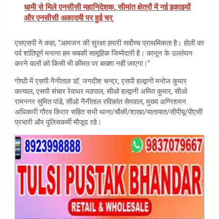
धामी से मिले एनसीसी महानिदेशक, सीमांत क्षेत्रों में नई इकाइयों
और एनसीसी अकादमी पर हुई चर्
एसएसपी ने कहा, “आमजन की सुरक्षा हमारी सर्वोच्च प्राथमिकता है। होली का
पर्व शांतिपूर्ण मनाना हम सबकी सामूहिक जिम्मेदारी है। कानून के उल्लंघन
करने वालों को किसी भी कीमत पर बख्शा नहीं जाएगा।”
गोष्ठी में एसपी नैनीताल डॉ. जगदीश चन्द्र, एसपी हल्द्वानी मनोज कुमार
कत्याल, एसपी संचार रेवाधर मठपाल, सीओ हल्द्वानी अमित कुमार, सीओ
रामनगर सुमित पांडे, सीओ नैनीताल रविकांत सेमवाल, मुख्य अग्निशमन
अधिकारी गौरव किरार सहित सभी थाना/चौकी/शाखा/यातायात/सीपीयू/पीएसी
प्रभारी और पुलिसकर्मी मौजूद रहे।