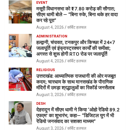
EVENT
मसूरी विधानसभा को ₹17.80 करोड़ की सौगात;
सीएम धामी बोले — “बिना रुके, बिना थके हर वादा
कर रहे पूरा”
August 4, 2026
कॉर्बेट हलचल
ADMINISTRATION
हल्द्वानी, चंपावत, टनकपुर और किच्छा में 24×7
जलापूर्ति एवं इंफ्रास्ट्रक्चर कार्यों की समीक्षा;
अगस्त से शुरू होगी RTO रोड पर जलापूर्ति
August 4, 2026
कॉर्बेट हलचल
RELIGIOUS
उत्तराखंड: आध्यात्मिक राजधानी की ओर मजबूत
कदम; चारधाम के साथ मानसखंड के पौराणिक
मंदिरों में उमड़ा श्रद्धालुओं का रिकॉर्ड जनसैलाब
August 3, 2026
कॉर्बेट हलचल
DESH
देहरादून में सीएम धामी ने किया ‘ओहो रेडियो 89.2
एफएम’ का शुभारंभ; कहा— “डिजिटल युग में भी
रेडियो जनसंवाद का सशक्त माध्यम”
August 3, 2026
कॉर्बेट हलचल