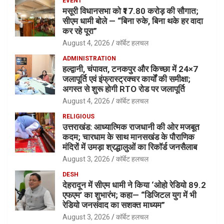
EVENT
मसूरी विधानसभा को ₹17.80 करोड़ की सौगात;
सीएम धामी बोले — “बिना रुके, बिना थके हर वादा
कर रहे पूरा”
August 4, 2026
कॉर्बेट हलचल
ADMINISTRATION
हल्द्वानी, चंपावत, टनकपुर और किच्छा में 24×7
जलापूर्ति एवं इंफ्रास्ट्रक्चर कार्यों की समीक्षा;
अगस्त से शुरू होगी RTO रोड पर जलापूर्ति
August 4, 2026
कॉर्बेट हलचल
RELIGIOUS
उत्तराखंड: आध्यात्मिक राजधानी की ओर मजबूत
कदम; चारधाम के साथ मानसखंड के पौराणिक
मंदिरों में उमड़ा श्रद्धालुओं का रिकॉर्ड जनसैलाब
August 3, 2026
कॉर्बेट हलचल
DESH
देहरादून में सीएम धामी ने किया ‘ओहो रेडियो 89.2
एफएम’ का शुभारंभ; कहा— “डिजिटल युग में भी
रेडियो जनसंवाद का सशक्त माध्यम”
August 3, 2026
कॉर्बेट हलचल